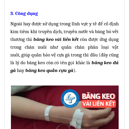
3. Công dụng
Ngoài hay được sử dụng trong lĩnh vực y tế để cố định
kim tiêm khi truyền dịch, truyền nước và băng bó vết
thương thì
băng keo vải liên kết
còn được
ứng dụng
trong chăn nuôi như
quấn chân phân loại vật
nuôi,
giúp quấn bảo vệ cựa gà trong thi đấu (đâ
y cũng
là lý do băng keo còn có tên gọi khác là
băng keo đá
gà
hay
băng keo quấn cựa gà
).