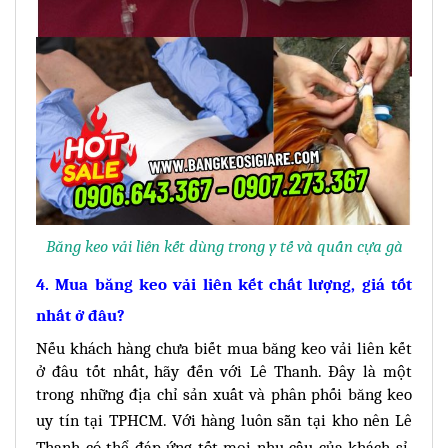
Băng keo vải liên kết dùng trong y tế và quấn cựa gà
4.
Mua băng keo vải liên kết chất lượng, giá tốt
nhất ở đâu?
Nếu khách hàng chưa biết mua băng keo vải liên kết
ở đâu tốt nhất, hãy đến với Lê Thanh. Đây là một
trong những địa chỉ sản xuất và phân phối băng keo
uy tín tại TPHCM. Với hàng luôn
sẵn tại kho nên Lê
Thanh có thể đáp ứng tốt mọi nhu cầu của khách sỉ.