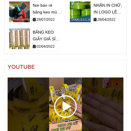
Nơi bán rẻ
NHẬN IN CHỮ,
băng keo mút
IN LOGO LÊN
xốp 2 mặt siêu
BĂNG KEO
29/07/2022
28/04/2022
dính
THEO YÊU
BĂNG KEO
CẦU TẠI
GIẤY GIÁ SỈ
TPHCM
CHẤT LƯỢNG
02/04/2022
YOUTUBE