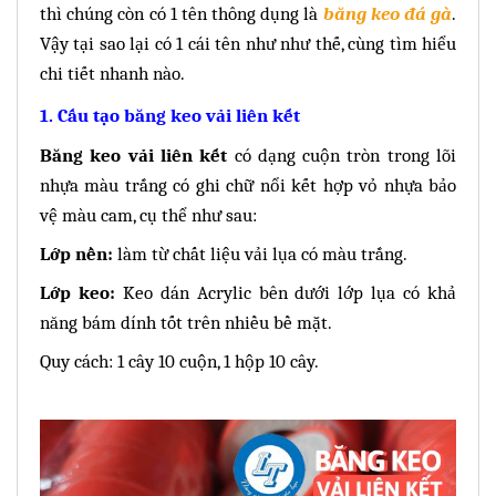
thì chúng còn có 1 tên thông dụng là
băng keo đá gà
.
Vậy tại sao lại có 1 cái tên như như thế, cùng tìm hiểu
chi tiết nhanh nào.
1. Cấu tạo băng keo vải liên kết
Băng keo vải liên kết
có dạng cuộn tròn trong lõi
nhựa màu trắng
có ghi chữ nổi
kết hợp vỏ nhựa bảo
vệ màu cam, cụ thể như sau:
Lớp nền:
làm từ chất liệu vải lụa có màu trắng.
Lớp keo:
Keo dán Acrylic bên dưới lớp lụa có khả
năng bám dính tốt trên nhiều bề mặt.
Quy cách: 1 cây 10 cuộn, 1 hộp 10 cây.