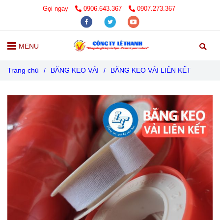
Gọi ngay
0906.643.367
0907.273.367
MENU
Trang chủ
/
BĂNG KEO VẢI
/
BĂNG KEO VẢI LIÊN KẾT