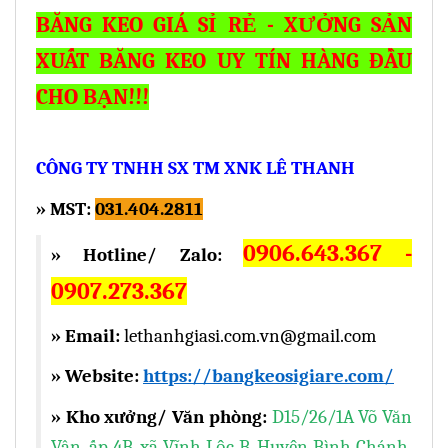
BĂNG KEO GIÁ SỈ RẺ - XƯỞNG SẢN
XUẤT BĂNG KEO UY TÍN HÀNG ĐẦU
CHO BẠN!!!
CÔNG TY TNHH SX TM XNK LÊ THANH
» MST:
031.404.2811
0906.643.367 -
» Hotline/ Zalo:
0907.273.367
» Email:
lethanhgiasi.com.vn@gmail.com
» Website:
https://bangkeosigiare.com/
» Kho xưởng/ Văn phòng:
D15/26/1A Võ Văn
Vân, ấp 4B, xã Vĩnh Lộc B, Huyện Bình Chánh,