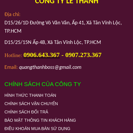
CÔNG TY
LÊ THANH
Địa chỉ:
D15/26/1D Đường Võ Văn Vân, Ấp 41, Xã Tân Vĩnh Lộc,
TP.HCM
D15/25/15N Ấp 4B, Xã Tân Vĩnh Lộc, TP.HCM
0906.643.367
- 0907.273.367
Hotline:
Email:
quangthanhboss@gmail.com
CHÍNH SÁCH CỦA CÔNG TY
HÌNH THỨC THANH TOÁN
CHÍNH SÁCH VẬN CHUYỂN
CHÍNH SÁCH ĐỔI TRẢ
BẢO MẬT THÔNG TIN KHÁCH HÀNG
ĐIỀU KHOẢN MUA BÁN SỬ DỤNG